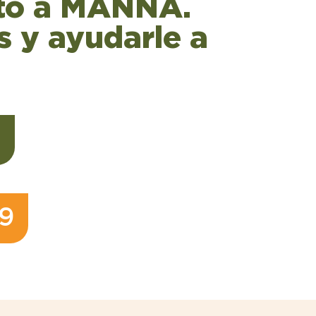
xto a MANNA.
 y ayudarle a
9
9