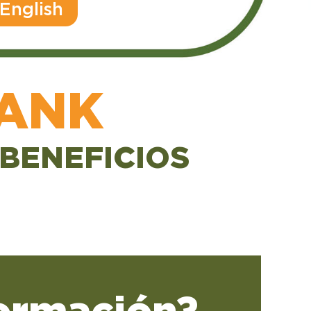
 English
ANK
 BENEFICIOS
ormación?