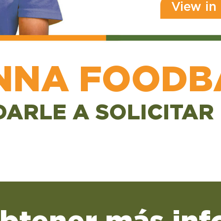
View in
NNA FOODB
ARLE A SOLICITAR
obtener más inf