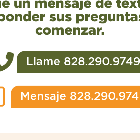
íe un mensaje de te
onder sus preguntas
comenzar.
Llame 828.290.974
Mensaje 828.290.974