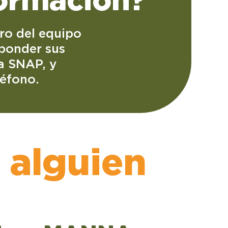
ro del equipo
ponder sus
ra SNAP, y
léfono.
 alguien